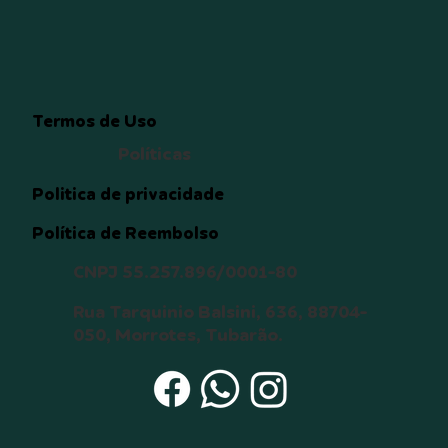
Termos de Uso
Políticas
Politica de privacidade
Política de Reembolso
CNPJ 55.257.896/0001-80
Rua Tarquinio Balsini, 636, 88704-
050, Morrotes, Tubarão.