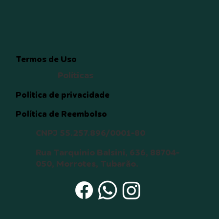
Termos de Uso
Políticas
Politica de privacidade
Política de Reembolso
CNPJ 55.257.896/0001-80
Rua Tarquinio Balsini, 636, 88704-
050, Morrotes, Tubarão.