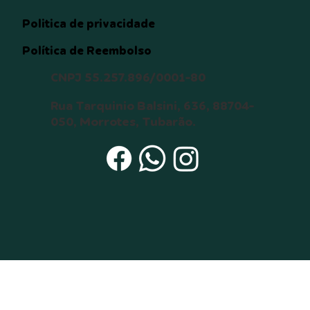
Politica de privacidade
Política de Reembolso
CNPJ 55.257.896/0001-80
Rua Tarquinio Balsini, 636, 88704-
050, Morrotes, Tubarão.