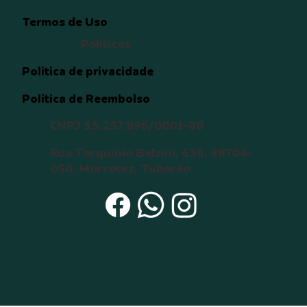
Termos de Uso
Políticas
Politica de privacidade
Política de Reembolso
CNPJ 55.257.896/0001-80
Rua Tarquinio Balsini, 636, 88704-
050, Morrotes, Tubarão.