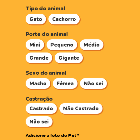
Tipo do animal
Gato
Cachorro
Porte do animal
Mini
Pequeno
Médio
Grande
Gigante
Sexo do animal
Macho
Fêmea
Não sei
Castração
Castrado
Não Castrado
Não sei
Adicione a foto do Pet