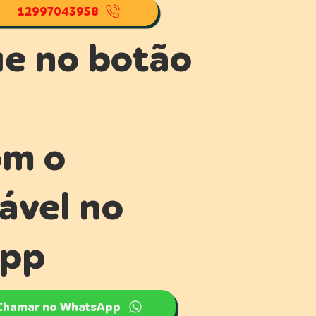
12997043958
ue no botão
om o
ável no
pp
Chamar no WhatsApp