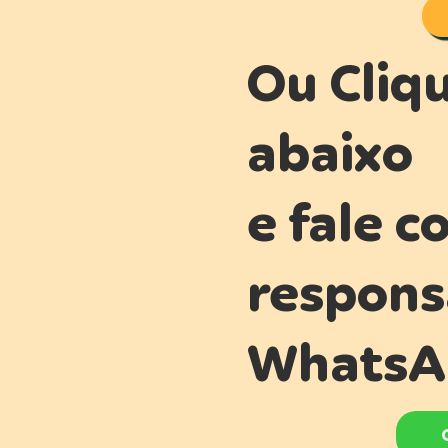
Ou Cliq
abaixo
e fale c
respons
WhatsA