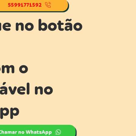
55991771592
ue no botão
om o
ável no
pp
Chamar no WhatsApp