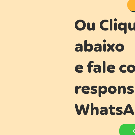
Ou Cliq
abaixo
e fale c
respons
WhatsA