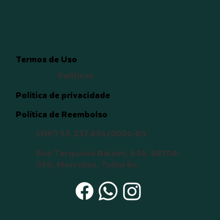
Termos de Uso
Políticas
Politica de privacidade
Política de Reembolso
CNPJ 55.257.896/0001-80
Rua Tarquinio Balsini, 636, 88704-
050, Morrotes, Tubarão.