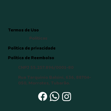
Termos de Uso
Políticas
Politica de privacidade
Política de Reembolso
CNPJ 55.257.896/0001-80
Rua Tarquinio Balsini, 636, 88704-
050, Morrotes, Tubarão.