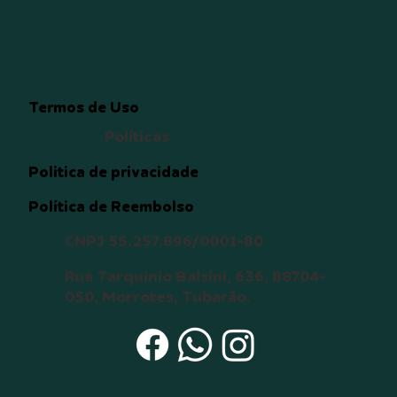
Termos de Uso
Políticas
Politica de privacidade
Política de Reembolso
CNPJ 55.257.896/0001-80
Rua Tarquinio Balsini, 636, 88704-
050, Morrotes, Tubarão.