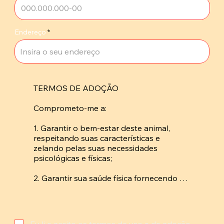
Endereço
TERMOS DE ADOÇÃO

Comprometo-me a: 

1. Garantir o bem-estar deste animal, 
respeitando suas características e 
zelando pelas suas necessidades 
psicológicas e físicas; 

2. Garantir sua saúde física fornecendo 
abrigo, alimento adequado, higiene, 
vacinas e levando-o regularmente ao 
veterinário; 

Eu li e aceito os termos de uso e de adoção.