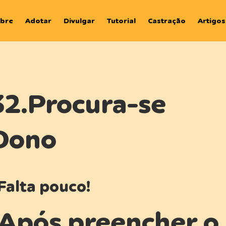
bre
Adotar
Divulgar
Tutorial
Castração
Artigos
32.Procura-se
Dono
Falta pouco!
Após preencher o