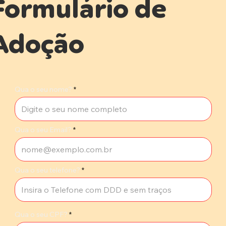
Formulário de
Adoção
Qua o seu nome?
Qua o seu Email?
Qua o seu telefone?
Qua o seu CPF?