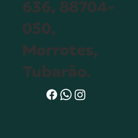
636, 88704-
050,
Morrotes,
Tubarão.