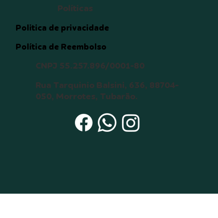
destino que envolva o animal, 
Políticas
tais como desaparecimento ou 
morte;  

Politica de privacidade
12. Manter contato com o 
Política de Reembolso
doador temporário por meio de 
mensagens de texto, vídeo e 
CNPJ 55.257.896/0001-80
foto para obter notícias do 
animal até a completa 
Rua Tarquinio Balsini, 636, 88704-
adaptação do animal (6 meses).

050, Morrotes, Tubarão.
Estou ciente de que: 

a) Um cão ou gato pode viver 
até 15 anos ou mais, e durante 
todo este tempo serei 
responsável pelo seu bem-
estar, principalmente durante 
sua velhice; 

b) O não cumprimento dos itens 
acima será interpretado como 
maus-tratos, o que acarretará a 