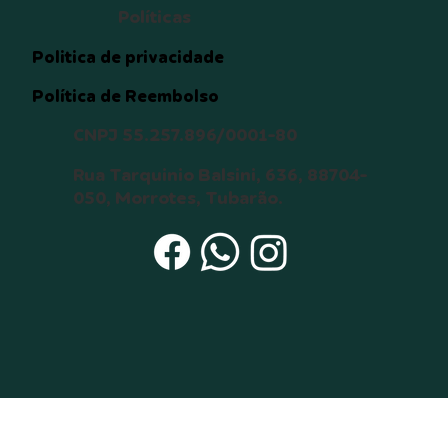
destino que envolva o animal, 
Políticas
tais como desaparecimento ou 
morte;  

Politica de privacidade
12. Manter contato com o 
Política de Reembolso
doador temporário por meio de 
mensagens de texto, vídeo e 
CNPJ 55.257.896/0001-80
foto para obter notícias do 
animal até a completa 
Rua Tarquinio Balsini, 636, 88704-
adaptação do animal (6 meses).

050, Morrotes, Tubarão.
Estou ciente de que: 

a) Um cão ou gato pode viver 
até 15 anos ou mais, e durante 
todo este tempo serei 
responsável pelo seu bem-
estar, principalmente durante 
sua velhice; 

b) O não cumprimento dos itens 
acima será interpretado como 
maus-tratos, o que acarretará a 