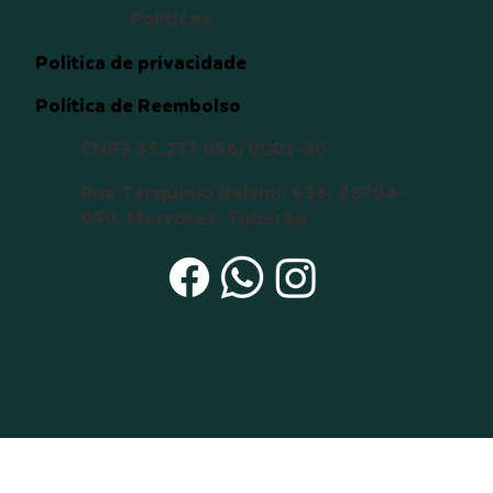
destino que envolva o animal, 
Políticas
tais como desaparecimento ou 
morte;  

Politica de privacidade
12. Manter contato com o 
Política de Reembolso
doador temporário por meio de 
mensagens de texto, vídeo e 
CNPJ 55.257.896/0001-80
foto para obter notícias do 
animal até a completa 
Rua Tarquinio Balsini, 636, 88704-
adaptação do animal (6 meses).

050, Morrotes, Tubarão.
Estou ciente de que: 

a) Um cão ou gato pode viver 
até 15 anos ou mais, e durante 
todo este tempo serei 
responsável pelo seu bem-
estar, principalmente durante 
sua velhice; 

b) O não cumprimento dos itens 
acima será interpretado como 
maus-tratos, o que acarretará a 