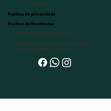
destino que envolva o animal, 
Políticas
tais como desaparecimento ou 
morte;  

Politica de privacidade
12. Manter contato com o 
Política de Reembolso
doador temporário por meio de 
mensagens de texto, vídeo e 
CNPJ 55.257.896/0001-80
foto para obter notícias do 
animal até a completa 
Rua Tarquinio Balsini, 636, 88704-
adaptação do animal (6 meses).

050, Morrotes, Tubarão.
Estou ciente de que: 

a) Um cão ou gato pode viver 
até 15 anos ou mais, e durante 
todo este tempo serei 
responsável pelo seu bem-
estar, principalmente durante 
sua velhice; 

b) O não cumprimento dos itens 
acima será interpretado como 
maus-tratos, o que acarretará a 