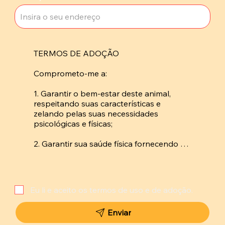
TERMOS DE ADOÇÃO

Comprometo-me a: 

1. Garantir o bem-estar deste animal, 
respeitando suas características e 
zelando pelas suas necessidades 
psicológicas e físicas; 

2. Garantir sua saúde física fornecendo 
abrigo, alimento adequado, higiene, 
vacinas e levando-o regularmente ao 
veterinário; 

Eu li e aceito os termos de uso e de adoção.
3. Garantir sua saúde psicológica 
respeitando suas características e 
Enviar
fornecendo atenção, carinho, e a 
possibilidade de interagir com outras 