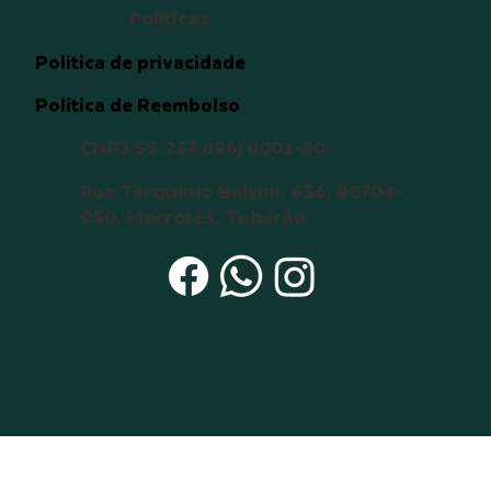
destino que envolva o animal, 
Políticas
tais como desaparecimento ou 
morte;  

Politica de privacidade
12. Manter contato com o 
Política de Reembolso
doador temporário por meio de 
mensagens de texto, vídeo e 
CNPJ 55.257.896/0001-80
foto para obter notícias do 
animal até a completa 
Rua Tarquinio Balsini, 636, 88704-
adaptação do animal (6 meses).

050, Morrotes, Tubarão.
Estou ciente de que: 

a) Um cão ou gato pode viver 
até 15 anos ou mais, e durante 
todo este tempo serei 
responsável pelo seu bem-
estar, principalmente durante 
sua velhice; 

b) O não cumprimento dos itens 
acima será interpretado como 
maus-tratos, o que acarretará a 