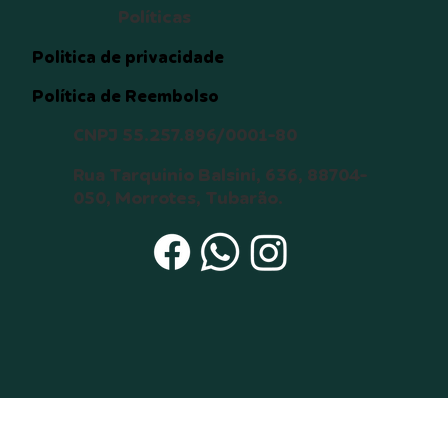
destino que envolva o animal, 
Políticas
tais como desaparecimento ou 
morte;  

Politica de privacidade
12. Manter contato com o 
Política de Reembolso
doador temporário por meio de 
mensagens de texto, vídeo e 
CNPJ 55.257.896/0001-80
foto para obter notícias do 
animal até a completa 
Rua Tarquinio Balsini, 636, 88704-
adaptação do animal (6 meses).

050, Morrotes, Tubarão.
Estou ciente de que: 

a) Um cão ou gato pode viver 
até 15 anos ou mais, e durante 
todo este tempo serei 
responsável pelo seu bem-
estar, principalmente durante 
sua velhice; 

b) O não cumprimento dos itens 
acima será interpretado como 
maus-tratos, o que acarretará a 