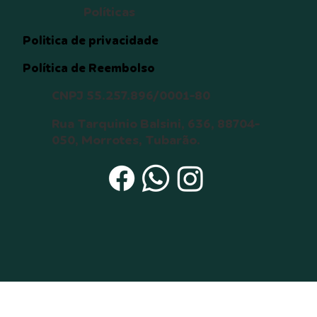
destino que envolva o animal, 
Políticas
tais como desaparecimento ou 
morte;  

Politica de privacidade
12. Manter contato com o 
Política de Reembolso
doador temporário por meio de 
mensagens de texto, vídeo e 
CNPJ 55.257.896/0001-80
foto para obter notícias do 
animal até a completa 
Rua Tarquinio Balsini, 636, 88704-
adaptação do animal (6 meses).

050, Morrotes, Tubarão.
Estou ciente de que: 

a) Um cão ou gato pode viver 
até 15 anos ou mais, e durante 
todo este tempo serei 
responsável pelo seu bem-
estar, principalmente durante 
sua velhice; 

b) O não cumprimento dos itens 
acima será interpretado como 
maus-tratos, o que acarretará a 