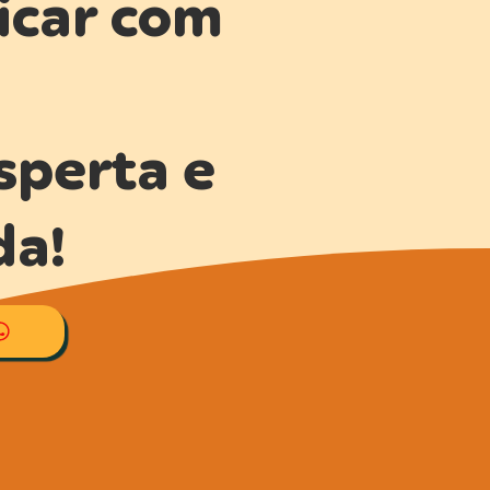
icar com
esperta e
da!