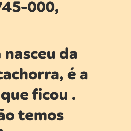
745-000,
 nasceu da
cachorra, é a
que ficou .
ão temos