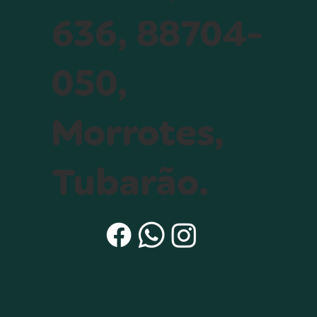
636, 88704-
050,
Morrotes,
Tubarão.