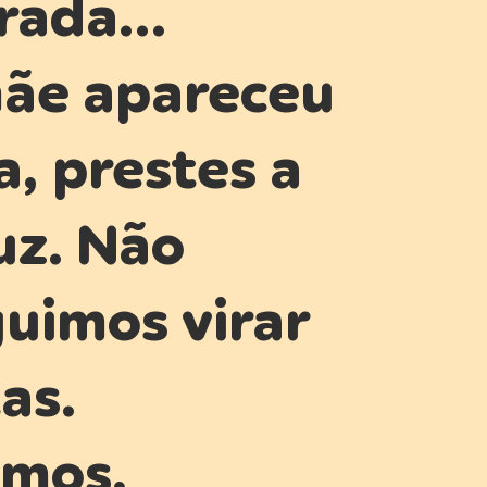
erada…
ãe apareceu
a, prestes a
luz. Não
uimos virar
as.
emos,