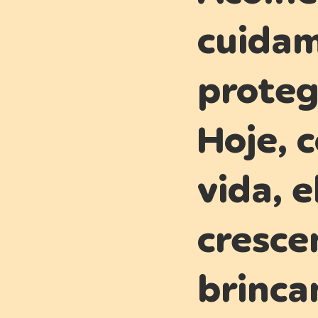
cuidam
proteg
Hoje, 
vida, e
cresce
brinca