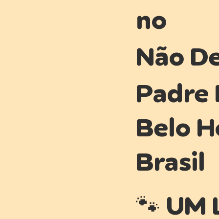
no
Não De
Padre 
Belo H
Brasil
🐾 UM 