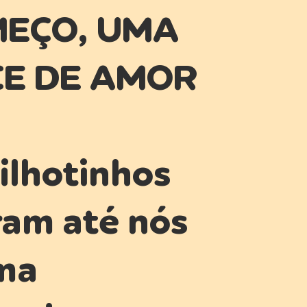
EÇO, UMA
E DE AMOR
filhotinhos
am até nós
ma