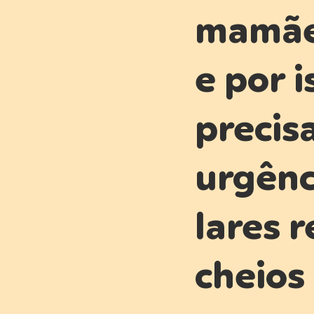
mamãe 
e por i
precis
urgênc
lares 
cheios