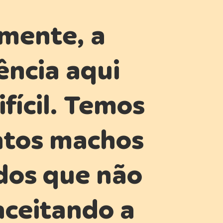
zmente, a
ência aqui
ifícil. Temos
atos machos
dos que não
aceitando a