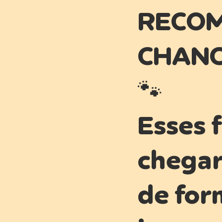
RECOM
CHANC
🐾
Esses 
chegar
de for