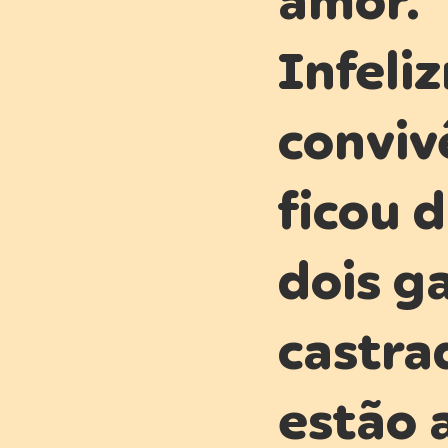
Infeli
conviv
ficou d
dois g
castra
estão 