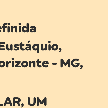
finida
Eustáquio,
orizonte - MG,
LAR, UM