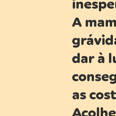
inesp
A mam
grávid
dar à 
conseg
as cost
Acolh