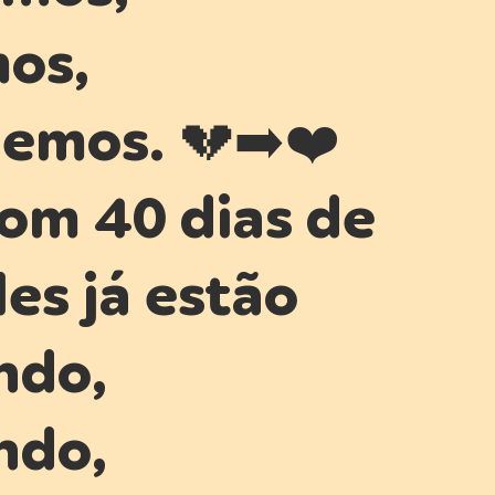
os,
emos. 💔➡️❤️
com 40 dias de
les já estão
ndo,
ndo,