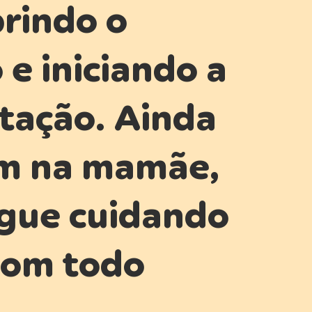
rindo o
e iniciando a
tação. Ainda
 na mamãe,
gue cuidando
com todo