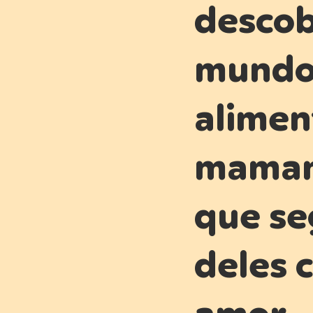
descob
mundo 
alimen
mamam
que se
deles 
amor.