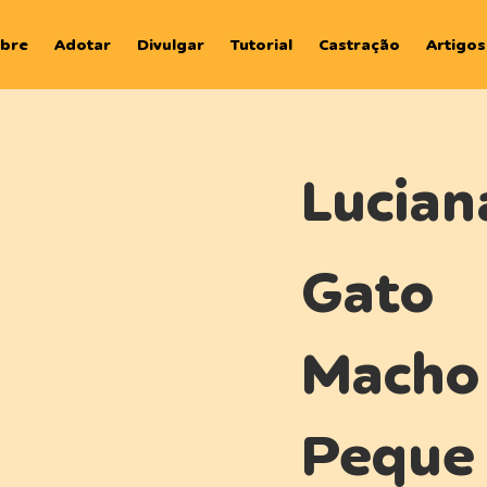
bre
Adotar
Divulgar
Tutorial
Castração
Artigos
Lucian
Gato
Macho
Peque