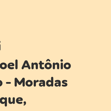
i
oel Antônio
o - Moradas
que,