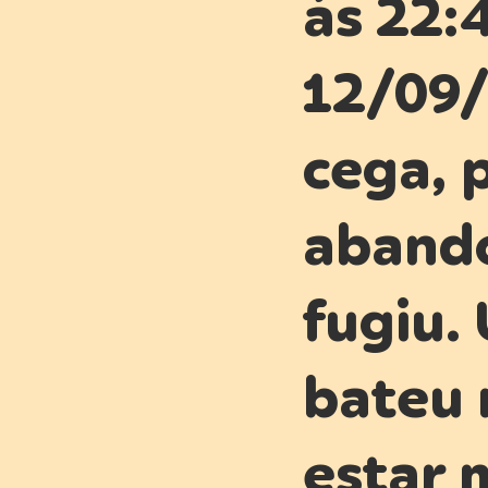
ás 22:
12/09/
cega, 
aband
fugiu.
bateu 
estar 