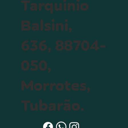
Tarquinio
Balsini,
636, 88704-
050,
Morrotes,
Tubarão.