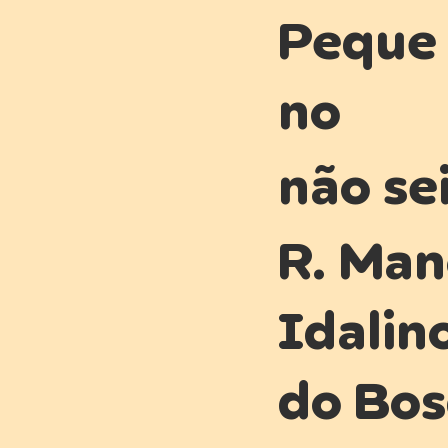
Peque
no
não se
R. Man
Idalin
do Bos