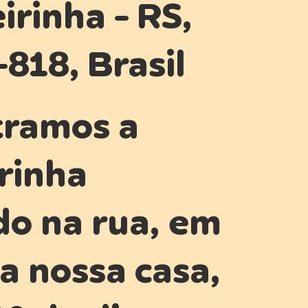
irinha - RS,
818, Brasil
tramos a
rinha
o na rua, em
 a nossa casa,