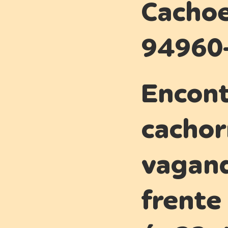
Cachoe
94960-
Encon
cachor
vagand
frente