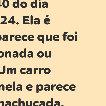
40 do dia
24. Ela é
parece que foi
onada ou
 Um carro
nela e parece
machucada,