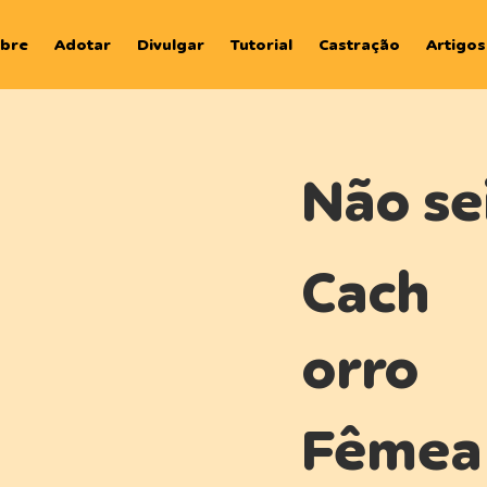
bre
Adotar
Divulgar
Tutorial
Castração
Artigos
Não se
Cach
orro
Fêmea