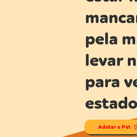
manca
pela m
levar n
para ve
estado
Adotar o Pet