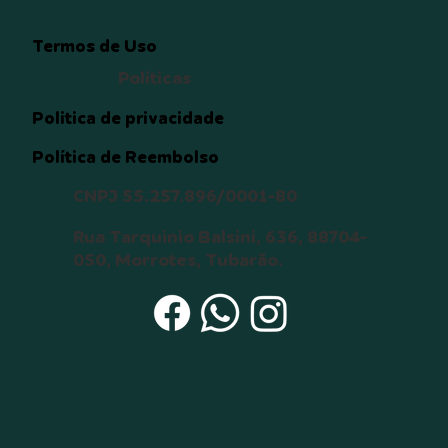
Termos de Uso
Políticas
Politica de privacidade
Política de Reembolso
CNPJ 55.257.896/0001-80
Rua Tarquinio Balsini, 636, 88704-
050, Morrotes, Tubarão.