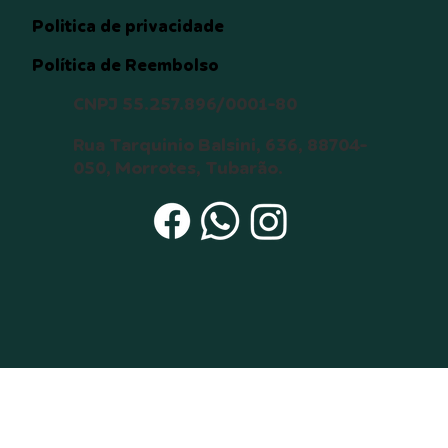
Politica de privacidade
Política de Reembolso
CNPJ 55.257.896/0001-80
Rua Tarquinio Balsini, 636, 88704-
050, Morrotes, Tubarão.